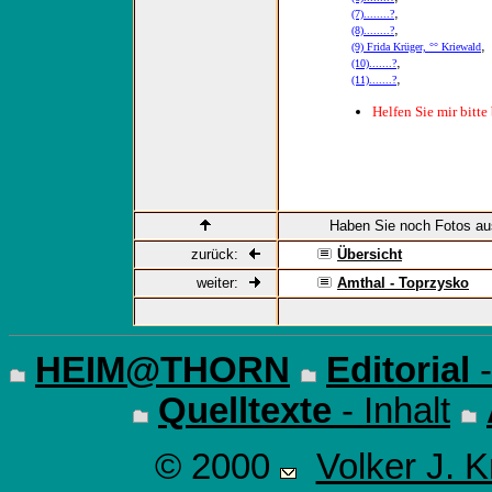
,
(7)........?
,
(8)........?
,
(9) Frida Krüger, °° Kriewald
,
(10).......?
,
(11).......?
Helfen Sie mir bitte
Haben Sie noch Fotos au
zurück:
Übersicht
weiter:
Amthal - Toprzysko
HEIM@THORN
Editorial
-
Quelltexte
- Inhalt
© 2000
Volker J. 