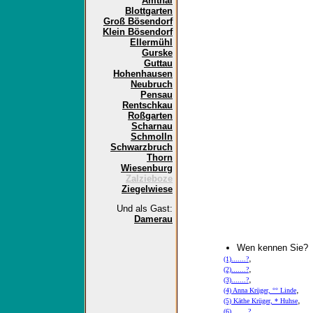
Amthal
Blottgarten
Groß Bösendorf
Klein Bösendorf
Ellermühl
Gurske
Guttau
Hohenhausen
Neubruch
Pensau
Rentschkau
Roßgarten
Scharnau
Schmolln
Schwarzbruch
Thorn
Wiesenburg
Zalzieboze
Ziegelwiese
Und als Gast:
Damerau
Wen kennen Sie?
,
(1).......?
,
(2).......?
,
(3).......?
,
(4) Anna Krüger, °° Linde
,
(5) Käthe Krüger, * Huhse
,
(6)........?