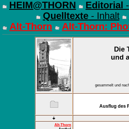
HEIM@THORN
Editorial
-
Quelltexte
- Inhalt
Alt-Thorn
Alt-Thorn: Pho
Die 
und 
gesammelt und nach
Ausflug des 
Alt-Thorn